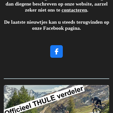
dan diegene beschreven op onze website, aarzel
zeker niet ons te
contacteren
.
De laatste nieuwtjes kan u steeds terugvinden op
onze Facebook pagina.
F
a
c
e
b
o
o
k