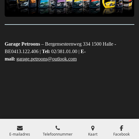
Garage Petroons
– Bergensesteenweg 334 1500 Halle -
BE0413.122.406 |
Tel:
02/381.01.00
|
E-
mail:
garage.petroons@
outlook.com
E-mailadres
Telefoonnummer
Kaart
Facebook